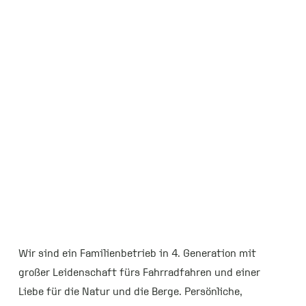
Dein
Fahrradges
chäft in
Herrsching
am
Ammersee
Wir sind ein Familienbetrieb in 4. Generation mit
großer Leidenschaft fürs Fahrradfahren und einer
Liebe für die Natur und die Berge. Persönliche,